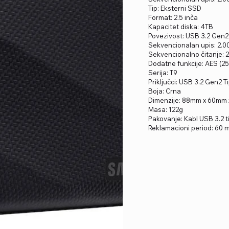
Tip: Eksterni SSD
Format: 2.5 inča
Kapacitet diska: 4TB
Povezivost: USB 3.2 Gen2
Sekvencionalan upis: 2.
Sekvencionalno čitanje: 
Dodatne funkcije: AES (2
Serija: T9
Priključci: USB 3.2 Gen2 T
Boja: Crna
Dimenzije: 88mm x 60mm
Masa: 122g
Pakovanje: Kabl USB 3.2 tip
Reklamacioni period: 60 