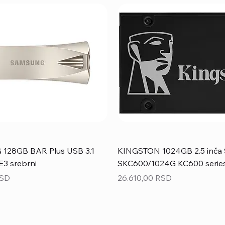
28GB BAR Plus USB 3.1
KINGSTON 1024GB 2.5 inča 
3 srebrni
SKC600/1024G KC600 serie
Price
RSD
26.610,00 RSD