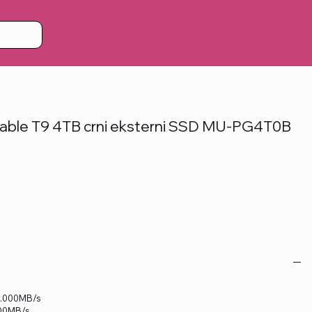
ble T9 4TB crni eksterni SSD MU-PG4T0B
2.000MB/s
000MB/s