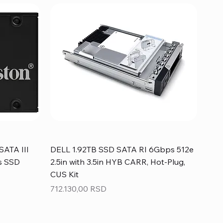
SATA III
DELL 1.92TB SSD SATA RI 6Gbps 512e
s SSD
2.5in with 3.5in HYB CARR, Hot-Plug,
CUS Kit
Price
712.130,00 RSD