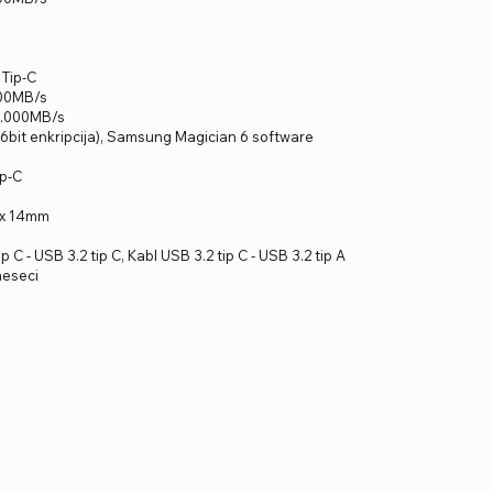
 Tip-C
000MB/s
2.000MB/s
56bit enkripcija), Samsung Magician 6 software
ip-C
 x 14mm
 C - USB 3.2 tip C, Kabl USB 3.2 tip C - USB 3.2 tip A
meseci