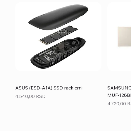
ASUS (ESD-A1A) SSD rack crni
SAMSUNG 1
MUF-128BE
Price
4.540,00 RSD
Price
4.720,00 