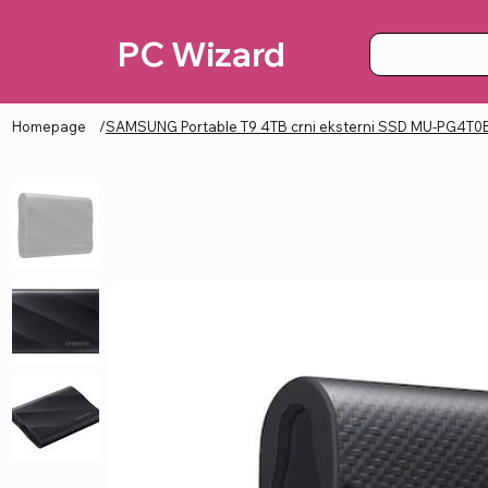
PC Wizard
Homepage
/
SAMSUNG Portable T9 4TB crni eksterni SSD MU-PG4T0