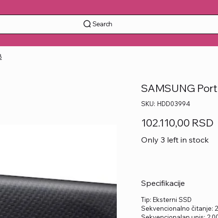
Search
B
SAMSUNG Porta
SKU
SKU:
HDD03994
HDD03994
Price
102.110,00 RSD
Only 3 left in stock
Specifikacije
Tip: Eksterni SSD
Sekvencionalno čitanje: 
Sekvencionalan upis: 2.