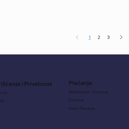
1
2
3
Plaćanje
rišćenja i Privatnost
Reklamacije i Povraćaj
nosti
Dostava
nja
Način Plaćanja