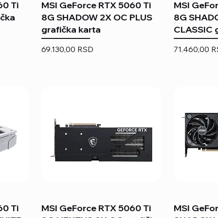
0 Ti
MSI GeForce RTX 5060 Ti
MSI GeFor
čka
8G SHADOW 2X OC PLUS
8G SHAD
grafička karta
CLASSIC g
Price
Price
69.130,00 RSD
71.460,00 
0 Ti
MSI GeForce RTX 5060 Ti
MSI GeFor