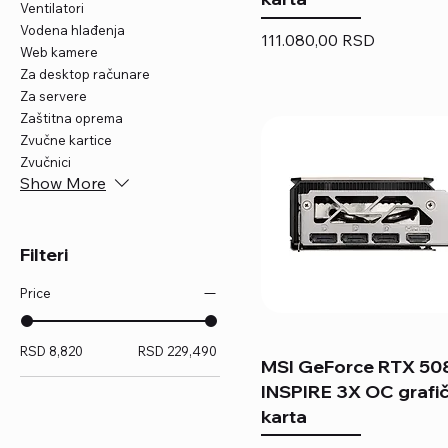
Ventilatori
Vodena hlađenja
Price
111.080,00 RSD
Web kamere
Za desktop računare
Za servere
Zaštitna oprema
Zvučne kartice
Zvučnici
Show More
Filteri
Price
RSD 8,820
RSD 229,490
MSI GeForce RTX 50
INSPIRE 3X OC grafi
karta