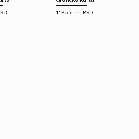
Price
RSD
168.560,00 RSD