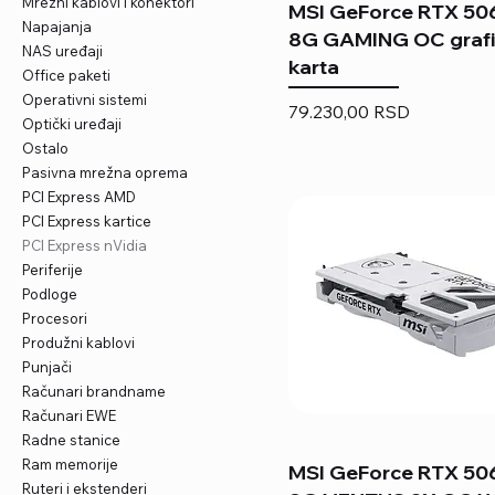
Mrežni kablovi i konektori
MSI GeForce RTX 506
Napajanja
8G GAMING OC grafi
NAS uređaji
karta
Office paketi
Operativni sistemi
Price
79.230,00 RSD
Optički uređaji
Ostalo
Pasivna mrežna oprema
PCI Express AMD
PCI Express kartice
PCI Express nVidia
Periferije
Podloge
Procesori
Produžni kablovi
Punjači
Računari brandname
Računari EWE
Radne stanice
Ram memorije
MSI GeForce RTX 506
Ruteri i ekstenderi