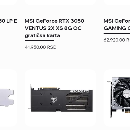
0 LP E
MSI GeForce RTX 3050
MSI GeFo
VENTUS 2X XS 8G OC
GAMING OC
grafička karta
Price
62.920,00 
Price
41.950,00 RSD