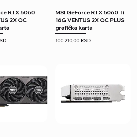
rce RTX 5060
MSI GeForce RTX 5060 Ti
US 2X OC
16G VENTUS 2X OC PLUS
arta
grafička karta
Price
RSD
100.210,00 RSD