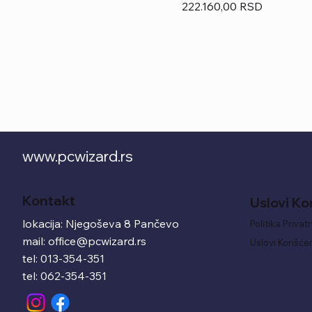
Price
222.160,00 RSD
www.pcwizard.rs
Kontakt
Uslovi Ko
lokacija: Njegoševa 8 Pančevo
Politika Privat
mail:
office@pcwizard.rs
Uslovi Korišće
tel: 013-354-351
tel: 062-354-351