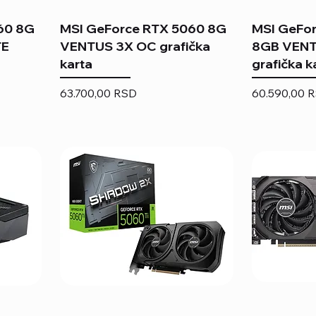
60 8G
MSI GeForce RTX 5060 8G
MSI GeFo
TE
VENTUS 3X OC grafička
8GB VENT
karta
grafička k
Price
Price
63.700,00 RSD
60.590,00 