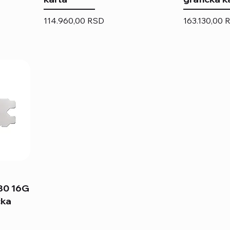
Price
Price
114.960,00 RSD
163.130,00 
80 16G
čka