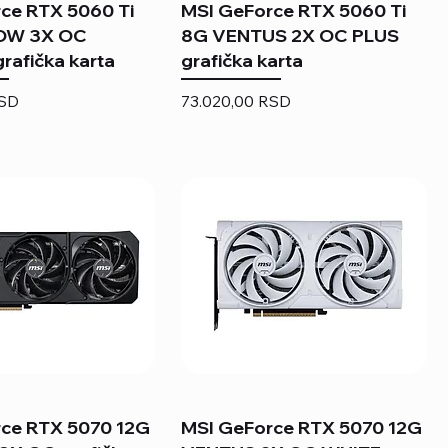
ce RTX 5060 Ti
MSI GeForce RTX 5060 Ti
OW 3X OC
8G VENTUS 2X OC PLUS
rafička karta
grafička karta
Price
RSD
73.020,00 RSD
ce RTX 5070 12G
MSI GeForce RTX 5070 12G