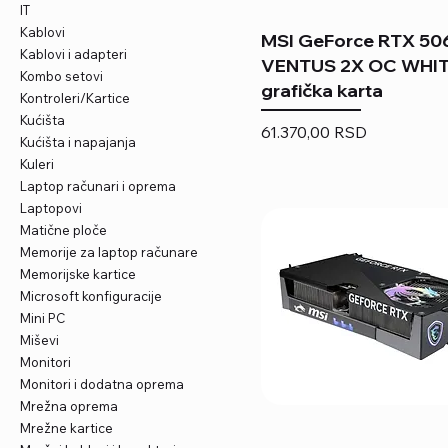
IT
Kablovi
MSI GeForce RTX 50
Kablovi i adapteri
VENTUS 2X OC WHI
Kombo setovi
grafička karta
Kontroleri/Kartice
Kućišta
Price
61.370,00 RSD
Kućišta i napajanja
Kuleri
Laptop računari i oprema
Laptopovi
Matične ploče
Memorije za laptop računare
Memorijske kartice
Microsoft konfiguracije
Mini PC
Miševi
Monitori
Monitori i dodatna oprema
Mrežna oprema
Mrežne kartice