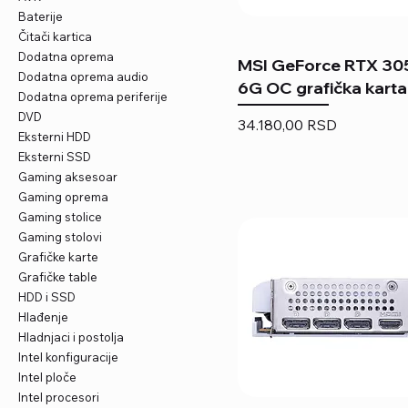
Baterije
Čitači kartica
Dodatna oprema
MSI GeForce RTX 305
Dodatna oprema audio
6G OC grafička karta
Dodatna oprema periferije
DVD
Price
34.180,00 RSD
Eksterni HDD
Eksterni SSD
Gaming aksesoar
Gaming oprema
Gaming stolice
Gaming stolovi
Grafičke karte
Grafičke table
HDD i SSD
Hlađenje
Hladnjaci i postolja
Intel konfiguracije
Intel ploče
Intel procesori