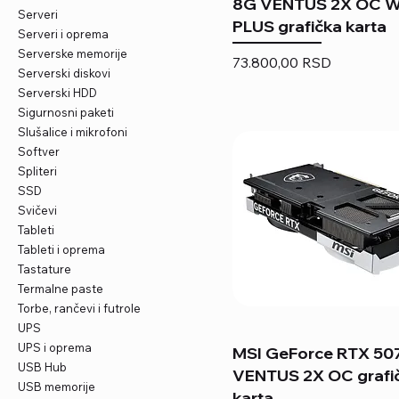
8G VENTUS 2X OC W
Serveri
PLUS grafička karta
Serveri i oprema
Serverske memorije
Price
73.800,00 RSD
Serverski diskovi
Serverski HDD
Sigurnosni paketi
Slušalice i mikrofoni
Softver
Spliteri
SSD
Svičevi
Tableti
Tableti i oprema
Tastature
Termalne paste
Torbe, rančevi i futrole
UPS
UPS i oprema
MSI GeForce RTX 50
USB Hub
VENTUS 2X OC grafi
USB memorije
karta