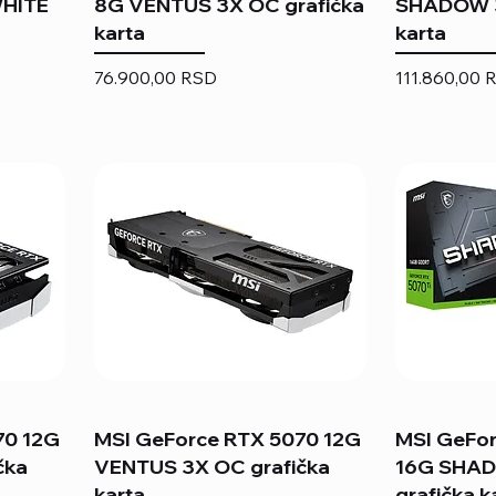
HITE
8G VENTUS 3X OC grafička
SHADOW 3
karta
karta
Price
Price
76.900,00 RSD
111.860,00 
70 12G
MSI GeForce RTX 5070 12G
MSI GeFor
čka
VENTUS 3X OC grafička
16G SHA
karta
grafička k