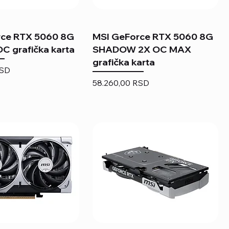
rce RTX 5060 8G
MSI GeForce RTX 5060 8G
 grafička karta
SHADOW 2X OC MAX
grafička karta
RSD
Price
58.260,00 RSD