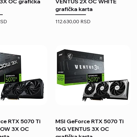
X OC grafička
VENTUS 2X OC WHITE
grafička karta
Price
RSD
112.630,00 RSD
ce RTX 5070 Ti
MSI GeForce RTX 5070 Ti
DOW 3X OC
16G VENTUS 3X OC
arta
grafička karta