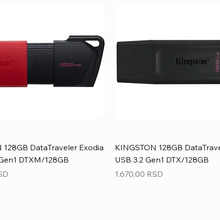
128GB DataTraveler Exodia
KINGSTON 128GB DataTrave
 Gen1 DTXM/128GB
USB 3.2 Gen1 DTX/128GB
Price
RSD
1.670,00 RSD