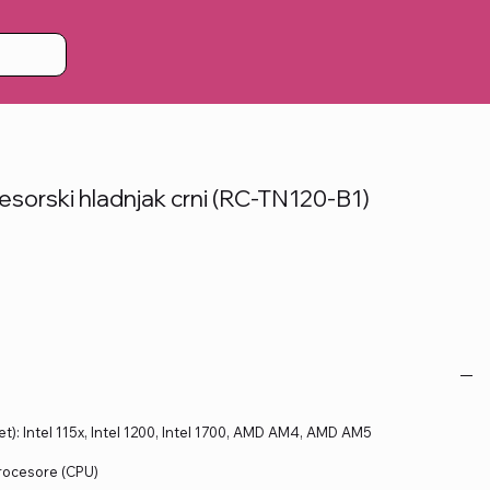
sorski hladnjak crni (RC-TN120-B1)
et): Intel 115x, Intel 1200, Intel 1700, AMD AM4, AMD AM5
rocesore (CPU)