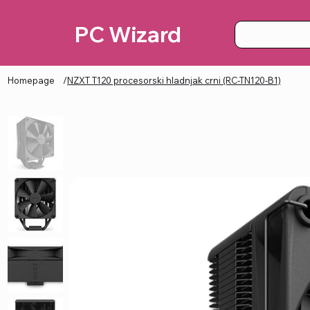
PC Wizard
Homepage
/
NZXT T120 procesorski hladnjak crni (RC-TN120-B1)