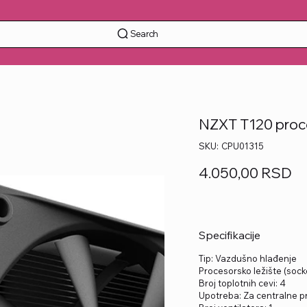
Search
NZXT T120 proce
SKU
SKU:
CPU01315
CPU01315
Price
4.050,00 RSD
Specifikacije
Tip: Vazdušno hlađenje
Procesorsko ležište (sock
Broj toplotnih cevi: 4
Upotreba: Za centralne p