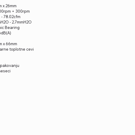
mm x 26mm
.800rpm + 300rpm
 - 78.02cfm
mmH2O - 2.7mmH2O
mic Bearing
.6dB(A)
mm x 66mm
karne toplotne cevi
 pakovanju
meseci