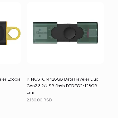
ler Exodia
KINGSTON 128GB DataTraveler Duo
Gen2 3.2/USB flash DTDEG2/128GB
crni
Price
2.130,00 RSD