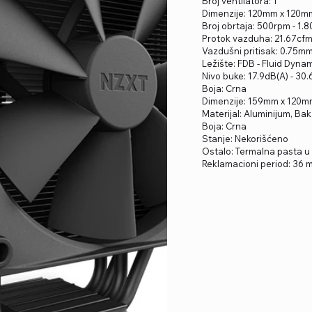
Broj ventilatora: 1
Dimenzije: 120mm x 120
Broj obrtaja: 500rpm - 1
Protok vazduha: 21.67cfm
Vazdušni pritisak: 0.75
Ležište: FDB - Fluid Dyna
Nivo buke: 17.9dB(A) - 30
Boja: Crna
Dimenzije: 159mm x 120
Materijal: Aluminijum, Ba
Boja: Crna
Stanje: Nekorišćeno
Ostalo: Termalna pasta u
Reklamacioni period: 36 