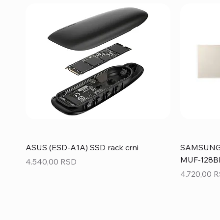
ASUS (ESD-A1A) SSD rack crni
SAMSUNG 1
MUF-128BE
Price
4.540,00 RSD
Price
4.720,00 