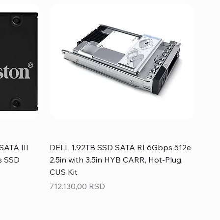
SATA III
DELL 1.92TB SSD SATA RI 6Gbps 512e
s SSD
2.5in with 3.5in HYB CARR, Hot-Plug,
CUS Kit
Price
712.130,00 RSD