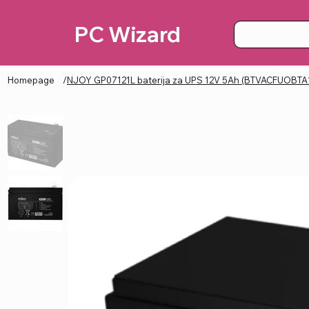
PC Wizard
Homepage
/
NJOY GP07121L baterija za UPS 12V 5Ah (BTVACFUOBT