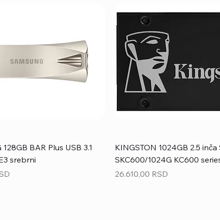
28GB BAR Plus USB 3.1
KINGSTON 1024GB 2.5 inča 
3 srebrni
SKC600/1024G KC600 serie
Price
RSD
26.610,00 RSD