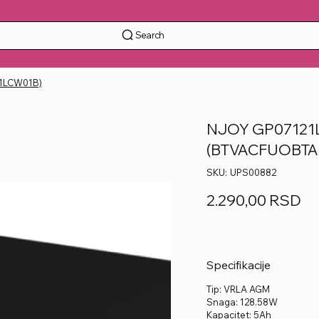
Search
A1LCW01B)
NJOY GP07121L 
(BTVACFUOBTA
SKU
SKU:
UPS00882
UPS00882
Price
2.290,00 RSD
Specifikacije
Tip: VRLA AGM
Snaga: 128.58W
Kapacitet: 5Ah