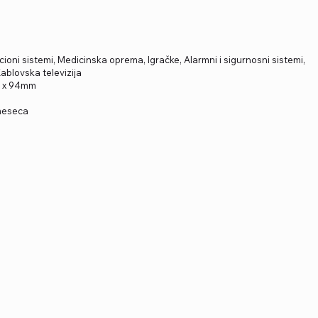
oni sistemi, Medicinska oprema, Igračke, Alarmni i sigurnosni sistemi,
ablovska televizija
m x 94mm
 meseca