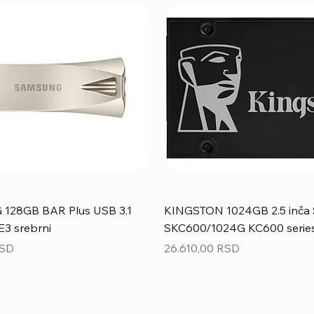
28GB BAR Plus USB 3.1
KINGSTON 1024GB 2.5 inča 
3 srebrni
SKC600/1024G KC600 serie
Price
RSD
26.610,00 RSD