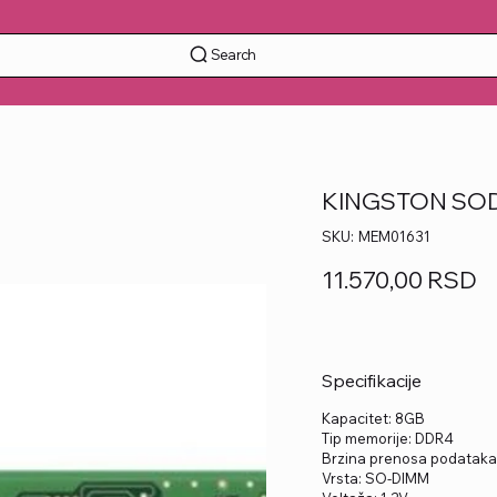
Search
KINGSTON SOD
SKU
SKU:
MEM01631
MEM01631
Price
11.570,00 RSD
Specifikacije
Kapacitet: 8GB
Tip memorije: DDR4
Brzina prenosa podataka
Vrsta: SO-DIMM