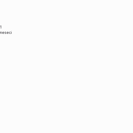
1
 meseci