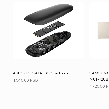
ASUS (ESD-A1A) SSD rack crni
SAMSUNG 1
MUF-128BE
Price
4.540,00 RSD
Price
4.720,00 