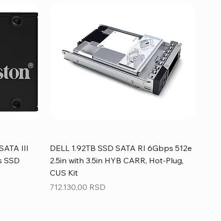
SATA III
DELL 1.92TB SSD SATA RI 6Gbps 512e
s SSD
2.5in with 3.5in HYB CARR, Hot-Plug,
CUS Kit
Price
712.130,00 RSD