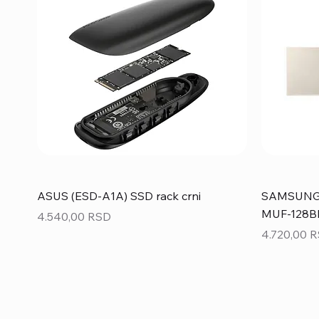
ASUS (ESD-A1A) SSD rack crni
SAMSUNG 1
MUF-128BE
Price
4.540,00 RSD
Price
4.720,00 