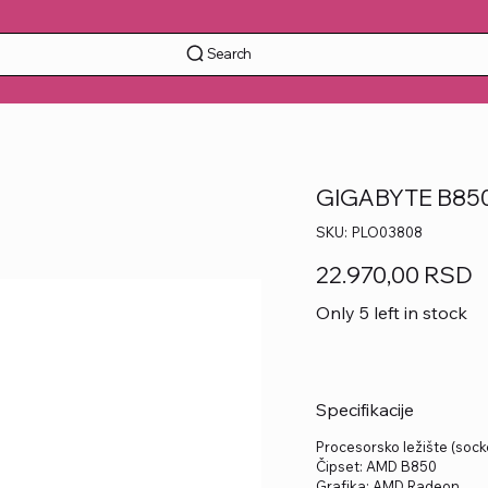
Search
GIGABYTE B850M
SKU
SKU:
PLO03808
PLO03808
Price
22.970,00 RSD
Only 5 left in stock
Specifikacije
Procesorsko ležište (soc
Čipset: AMD B850
Grafika: AMD Radeon