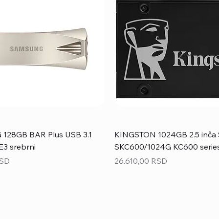
28GB BAR Plus USB 3.1
KINGSTON 1024GB 2.5 inča 
3 srebrni
SKC600/1024G KC600 serie
Price
RSD
26.610,00 RSD