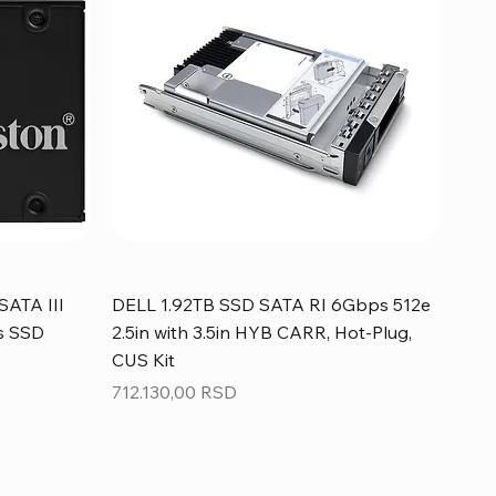
SATA III
DELL 1.92TB SSD SATA RI 6Gbps 512e
s SSD
2.5in with 3.5in HYB CARR, Hot-Plug,
CUS Kit
Price
712.130,00 RSD