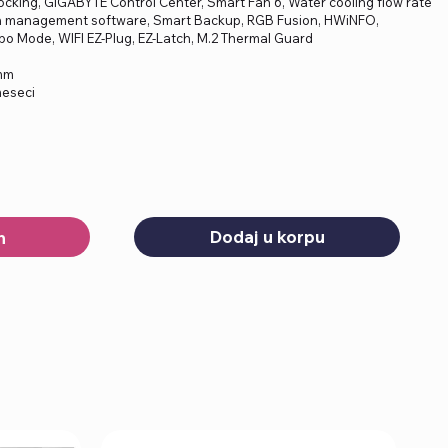
locking, GIGABYTE Control Center, Smart Fan 6, Water cooling flow rate
h management software, Smart Backup, RGB Fusion, HWiNFO,
o Mode, WIFI EZ-Plug, EZ-Latch, M.2 Thermal Guard
mm
meseci
Dodaj u korpu
h