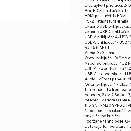
DisplayPort priključci: 2x 
Broj HDMI priključaka: 1
HDMI priključci: 1x HDMI
PS/2: 1 (tastatura ili miš)
Ukupno USB priključaka: 
Ukupno USB-C priključaka
USB-A priključci: 4x USB 
USB-C priključci: 1x USB 
RJ-45 (LAN): 1
Audio: 3x 3.5mm
Ostali priključci: 2x SMA
Naponski priključci: 1x 2
USB-A: 2 x podrška za 1 U
USB-C: 1 x podrška za 1 
Audio: 1x Front panel aud
Ostali priključci: 1 x Cle
fan header, 1 x front pan
headers, 2 x M.2 Socket 3,
header, 3x addressable R
the GC-TPM2.0 SPI/GC-TPM
Napomena: Za iskorišćavan
priključci na kućištu
Podržane tehnologije: Q-F
Detekcija Temperature, Fa