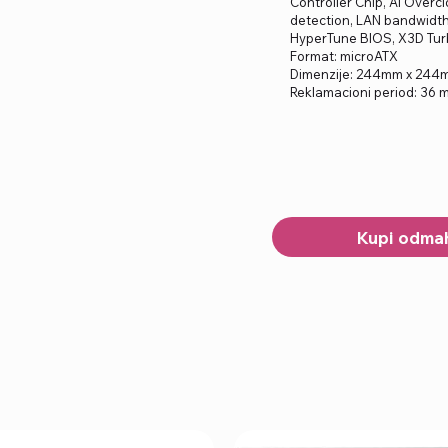
Controller Chip, AI Overc
detection, LAN bandwidt
HyperTune BIOS, X3D Turb
Format: microATX
Dimenzije: 244mm x 244
Reklamacioni period: 36 
Kupi odma