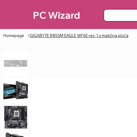
PC Wizard
Homepage
/
GIGABYTE B850M EAGLE WF6E rev. 1.x matična ploča