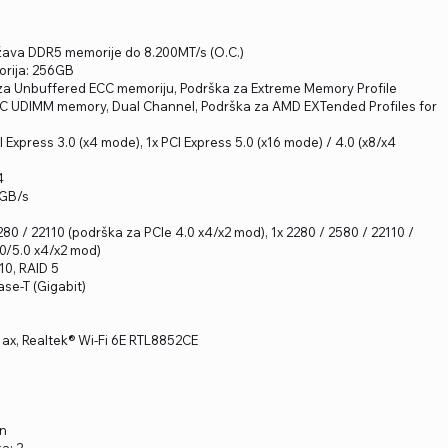
žava DDR5 memorije do 8.200MT/s (O.C.)
rija: 256GB
za Unbuffered ECC memoriju, Podrška za Extreme Memory Profile
CC UDIMM memory, Dual Channel, Podrška za AMD EXTended Profiles for
CI Express 3.0 (x4 mode), 1x PCI Express 5.0 (x16 mode) / 4.0 (x8/x4
4
6GB/s
280 / 22110 (podrška za PCIe 4.0 x4/x2 mod), 1x 2280 / 2580 / 22110 /
.0/5.0 x4/x2 mod)
 10, RAID 5
se-T (Gigabit)
11ax, Realtek® Wi-Fi 6E RTL8852CE
on
a: 2