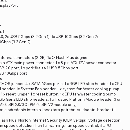
DisplayPort
7
: 1
2.0, 2x USB 5Gbps (3.2 Gen 1), 1x USB 10Gbps (3.2 Gen 2)
10Gbps (3.2 Gen 2)
 antenna connectors (2T2R), 1x Q-Flash Plus dugme
4-pin ATX main power connector, 1 x 8-pin ATX 12V power connector
SB 2.0 port, 1 x podrška za 1 USB 5Gbps port
USB 10Gbps port
io
ar CMOS jumper, 4 x SATA 6Gb/s ports, 1 x RGB LED strip header, 1 x CPU
el header, 1x System Fan header, 1 x system fan/water cooling pump
 1 x reset jumper, 1 x reset button, 1x CPU fan/water cooling pump
GB Gen2 LED strip headers, 1 x Trusted Platform Module header (For
2.0 SPI 2.0/GC-TPM2.0 SPI V2 module only)
je određenih internih konektora potrebni su dodatni bracket-i ili
lash Plus, Norton Internet Security (OEM verzija), Voltage detection,
n speed detection, Fan fail warning, Fan speed control, iTE I/O