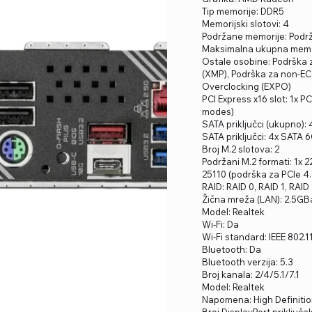
Tip memorije: DDR5
Memorijski slotovi: 4
Podržane memorije: Podr
Maksimalna ukupna memo
Ostale osobine: Podrška 
(XMP), Podrška za non-E
Overclocking (EXPO)
PCI Express x16 slot: 1x P
modes)
SATA priključci (ukupno): 
SATA priključci: 4x SATA 
Broj M.2 slotova: 2
Podržani M.2 formati: 1x 2
25110 (podrška za PCIe 4
RAID: RAID 0, RAID 1, RAID
Žična mreža (LAN): 2.5GBa
Model: Realtek
Wi-Fi: Da
Wi-Fi standard: IEEE 802.
Bluetooth: Da
Bluetooth verzija: 5.3
Broj kanala: 2/4/5.1/7.1
Model: Realtek
Napomena: High Definiti
Broj DisplayPort priključak