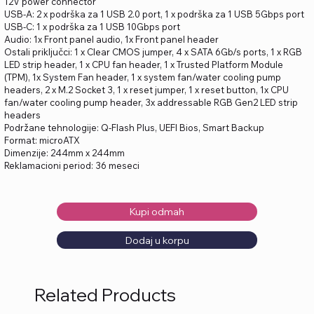
12V power connector
USB-A: 2 x podrška za 1 USB 2.0 port, 1 x podrška za 1 USB 5Gbps port
USB-C: 1 x podrška za 1 USB 10Gbps port
Audio: 1x Front panel audio, 1x Front panel header
Ostali priključci: 1 x Clear CMOS jumper, 4 x SATA 6Gb/s ports, 1 x RGB
LED strip header, 1 x CPU fan header, 1 x Trusted Platform Module
(TPM), 1x System Fan header, 1 x system fan/water cooling pump
headers, 2 x M.2 Socket 3, 1 x reset jumper, 1 x reset button, 1x CPU
fan/water cooling pump header, 3x addressable RGB Gen2 LED strip
headers
Podržane tehnologije: Q-Flash Plus, UEFI Bios, Smart Backup
Format: microATX
Dimenzije: 244mm x 244mm
Reklamacioni period: 36 meseci
Kupi odmah
Dodaj u korpu
Related Products