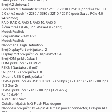
SATA priključci: SATA III 6Gbps
Broj M.2 slotova: 2
Podržani M.2 formati: 1x 2280 / 2580 / 22110 / 25110 (podrška za PCIe
5.0 x4/x2 mod), 1x 2280 / 2580 / 22110 / 25110 (podrška za PCIe 4.0
x4/x2 mod)
RAID: RAID 0, RAID 1, RAID 10, RAID 5
Žična mreža (LAN): 2.5GBase-T (Gigabit)
Model: Realtek
Broj kanala: 2/4/5.1/7.1
Model: Realtek
Napomena: High Definition
Broj DisplayPort priključaka: 2
DisplayPort priključci: 2x DisplayPort 1.4
Broj HDMI priključaka: 1
HDMI priključci: 1x HDMI 2.1
PS/2: 1 (tastatura ili miš)
Ukupno USB priključaka: 8
Ukupno USB-C priključaka: 1
USB-A priključci: 4x USB 2.0, 2x USB 5Gbps (3.2 Gen 1), 1x USB 10Gbps
(3.2 Gen 2)
USB-C priključci: 1x USB 10Gbps (3.2 Gen 2)
RJ-45 (LAN): 1
Audio: 3x 3.5mm
Ostali priključci: 1x Q-Flash Plus dugme
Naponski priključci: 1x 24-pin ATX main power connector, 1 x 8-pin ATX