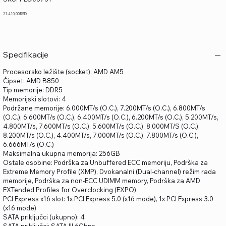
PLO03731
Price
21.410,00 RSD
Specifikacije
Procesorsko ležište (socket): AMD AM5
Čipset: AMD B850
Tip memorije: DDR5
Memorijski slotovi: 4
Podržane memorije: 6.000MT/s (O.C.), 7.200MT/s (O.C.), 6.800MT/s
(O.C.), 6.600MT/s (O.C.), 6.400MT/s (O.C.), 6.200MT/s (O.C.), 5.200MT/s,
4.800MT/s, 7.600MT/s (O.C.), 5.600MT/s (O.C.), 8.000MT/S (O.C.),
8.200MT/s (O.C.), 4.400MT/s, 7.000MT/s (O.C.), 7.800MT/s (O.C.),
6.666MT/s (O.C.)
Maksimalna ukupna memorija: 256GB
Ostale osobine: Podrška za Unbuffered ECC memoriju, Podrška za
Extreme Memory Profile (XMP), Dvokanalni (Dual-channel) režim rada
memorije, Podrška za non-ECC UDIMM memory, Podrška za AMD
EXTended Profiles for Overclocking (EXPO)
PCI Express x16 slot: 1x PCI Express 5.0 (x16 mode), 1x PCI Express 3.0
(x16 mode)
SATA priključci (ukupno): 4