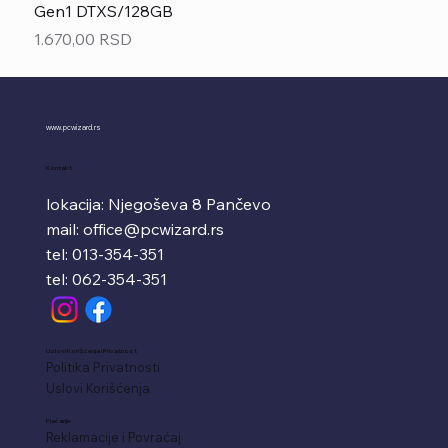
Gen1 DTXS/128GB
Price
1.670,00 RSD
www.pcwizard.rs
Kontakt
lokacija: Njegoševa 8 Pančevo
mail:
office@pcwizard.rs
tel: 013-354-351
tel: 062-354-351
Uslovi Korišćenja i Privatnost
Politika Privatnosti
Uslovi Korišćenja
Plaćanje
Reklamacije i Povraćaj