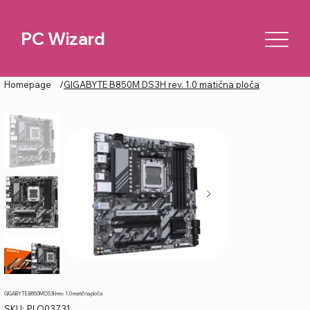
PC Wizard
Homepage
/
GIGABYTE B850M DS3H rev. 1.0 matična ploča
GIGABYTE B850M DS3H rev. 1.0 matična ploča
SKU
SKU:
PLO03731