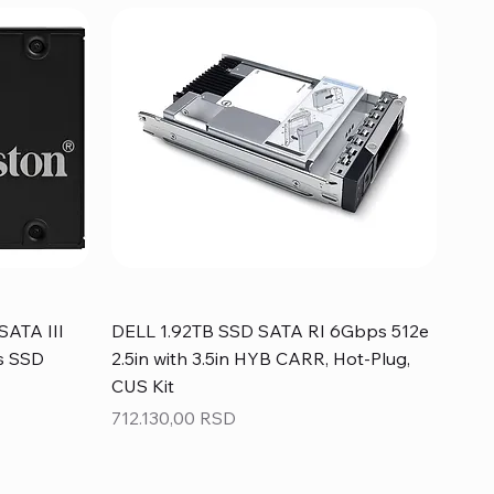
SATA III
DELL 1.92TB SSD SATA RI 6Gbps 512e
s SSD
2.5in with 3.5in HYB CARR, Hot-Plug,
CUS Kit
Price
712.130,00 RSD