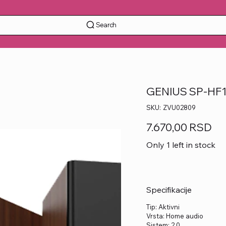
Search
GENIUS SP-HF12
SKU
SKU:
ZVU02809
ZVU02809
Price
7.670,00 RSD
Only 1 left in stock
Specifikacije
Tip: Aktivni
Vrsta: Home audio
Sistem: 2.0