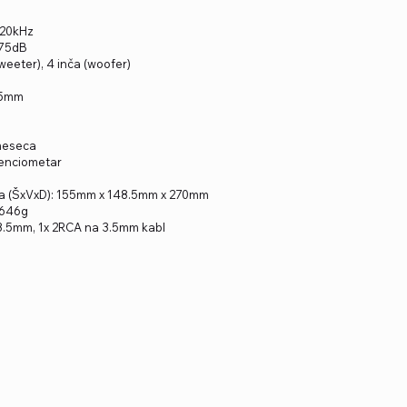
 20kHz
 75dB
tweeter), 4 inča (woofer)
.5mm
 meseca
tenciometar
ita (ŠxVxD): 155mm x 148.5mm x 270mm
.646g
 3.5mm, 1x 2RCA na 3.5mm kabl