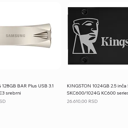
28GB BAR Plus USB 3.1
KINGSTON 1024GB 2.5 inča 
3 srebrni
SKC600/1024G KC600 serie
Price
RSD
26.610,00 RSD