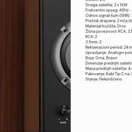
Snaga satelita: 2 x 16W
Frekventni opseg: 40Hz -
Odnos signal-šum (SNR):
Prečnik drajvera: 2 inča (
Materijal kućišta: Drvo
Žična povezivost: RCA, 3
RCA: 2
3.5mm: 2
Reklamacioni period: 24
Upravljanje: Analogni po
Boja: Crna, Braon
Dimenzije prednjih satel
Masa prednjih satelita: 4
Pakovanje: Kabl Tip-C na
Stanje: Nekorišćeno