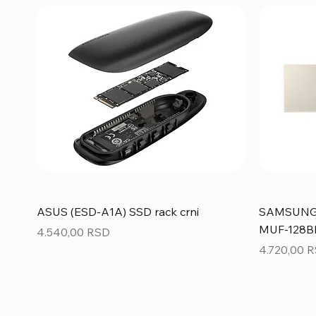
ASUS (ESD-A1A) SSD rack crni
SAMSUNG 1
MUF-128BE
Price
4.540,00 RSD
Price
4.720,00 