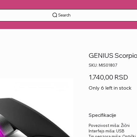
Search
GENIUS Scorpio
SKU
SKU:
MIS01807
MIS01807
Price
1.740,00 RSD
Only 6 left in stock
Specifikacije
Povezivost miša: Žični
Interfejs miša: USB
Tip senzora miša: Optički