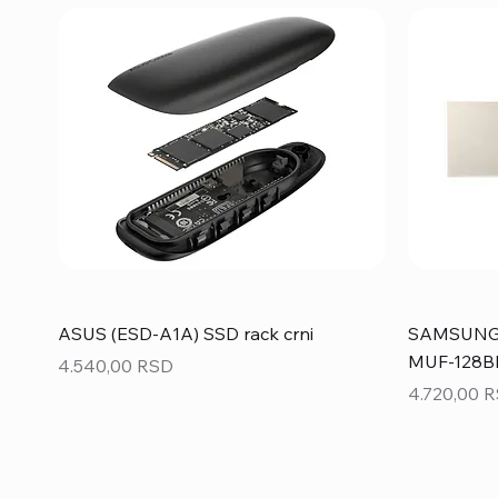
ASUS (ESD-A1A) SSD rack crni
SAMSUNG 1
MUF-128BE
Price
4.540,00 RSD
Price
4.720,00 