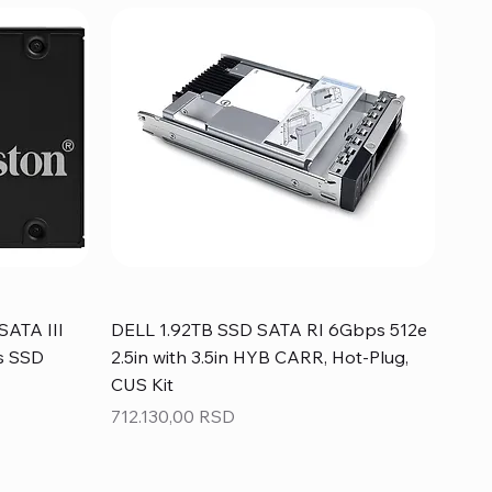
SATA III
DELL 1.92TB SSD SATA RI 6Gbps 512e
s SSD
2.5in with 3.5in HYB CARR, Hot-Plug,
CUS Kit
Price
712.130,00 RSD