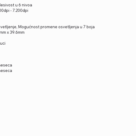
desivost u 6 nivoa
00dpi - 7.200dpi
vetljenje, Mogućnost promene osvetljenja u 7 boja
.7mm x 39.6mm
uci
 meseca
 meseca