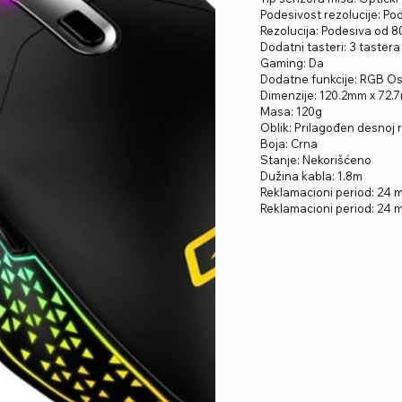
Podesivost rezolucije: Po
Rezolucija: Podesiva od 8
Dodatni tasteri: 3 tastera
Gaming: Da
Dodatne funkcije: RGB Os
Dimenzije: 120.2mm x 72
Masa: 120g
Oblik: Prilagođen desnoj r
Boja: Crna
Stanje: Nekorišćeno
Dužina kabla: 1.8m
Reklamacioni period: 24
Reklamacioni period: 24