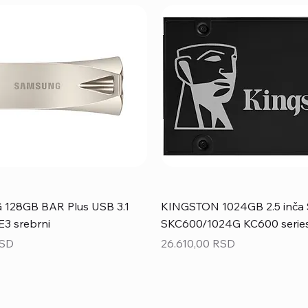
28GB BAR Plus USB 3.1
KINGSTON 1024GB 2.5 inča 
3 srebrni
SKC600/1024G KC600 serie
Price
RSD
26.610,00 RSD