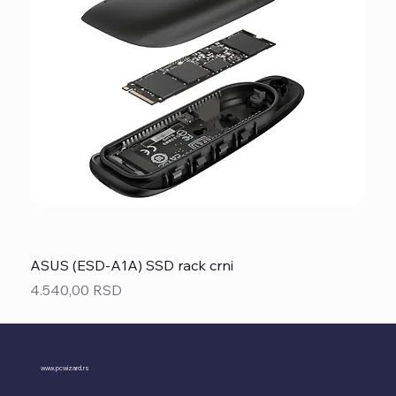
ASUS (ESD-A1A) SSD rack crni
Price
4.540,00 RSD
www.pcwizard.rs