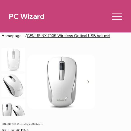
PC Wizard
Homepage
/
GENIUS NX-7005 Wireless Optical USB beli miš
GENIUS NX-7005 Wireless Optical USB beli miš
SKU
SKU:
MIS01154