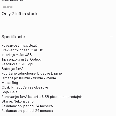
MIS01154
Price
1.000,00 RSD
Only 7 left in stock
Specifikacije
Povezivost miša: Bežični
Frekventni opseg: 2.4GHz
Interfejs miša: USB
Tip senzora miša: Optički
Rezolucija: 1.200 dpi
Baterija: 1xAA
Podržane tehnologije: BlueEye Engine
Dimenzije: 100mm x 58mm x 39mm
Masa: 56g
Oblik: Prilagođen za obe ruke
Boja: Bela
Pakovanje: 1xAA baterija, USB pico primo-predajnik
Stanje: Nekorišćeno
Reklamacioni period: 24 meseca
Reklamacioni period: 24 meseca