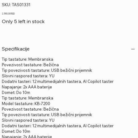
SKU
SKU:
TAS01331
TAS01331
Price
2.390,00 RSD
Only 5 left in stock
Specifikacije
Tip tastature: Membranska
Povezivost tastature: Bežična
Tip povezivosti tastature: USB bežični prijemnik
Slovni raspored tastera: YU
Dodatni tasteri: 12 multimedijalnih tastera, AI Copilot taster
Napajanje: 2x AAA baterije
Domet: Do 10m
Tip tastature: Membranska
Model tastature: KB-7200
Povezivost tastature: Bežična
Tip povezivosti tastature: USB bežični prijemnik
Slovni raspored tastera: YU
Dodatni tasteri: 12 multimedijalnih tastera, AI Copilot taster
Domet: Do 10m
Napajanje: 2x AAA baterije