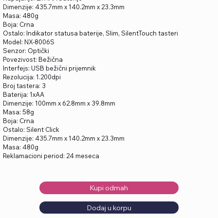
Dimenzije: 435.7mm x 140.2mm x 23.3mm
Masa: 480g
Boja: Crna
Ostalo: Indikator statusa baterije, Slim, SilentTouch tasteri
Model: NX-8006S
Senzor: Optički
Povezivost: Bežična
Interfejs: USB bežični prijemnik
Rezolucija: 1.200dpi
Broj tastera: 3
Baterija: 1xAA
Dimenzije: 100mm x 62.8mm x 39.8mm
Masa: 58g
Boja: Crna
Ostalo: Silent Click
Dimenzije: 435.7mm x 140.2mm x 23.3mm
Masa: 480g
Reklamacioni period: 24 meseca
Kupi odmah
Dodaj u korpu