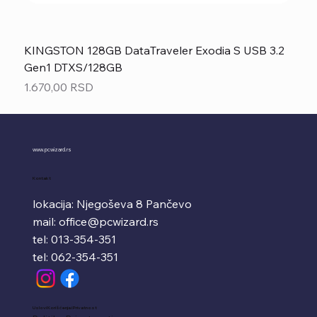
KINGSTON 128GB DataTraveler Exodia S USB 3.2
Gen1 DTXS/128GB
Price
1.670,00 RSD
www.pcwizard.rs
Kontakt
lokacija: Njegoševa 8 Pančevo
mail:
office@pcwizard.rs
tel: 013-354-351
tel: 062-354-351
Uslovi Korišćenja i Privatnost