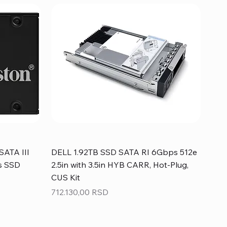
SATA III
DELL 1.92TB SSD SATA RI 6Gbps 512e
s SSD
2.5in with 3.5in HYB CARR, Hot-Plug,
CUS Kit
Price
712.130,00 RSD