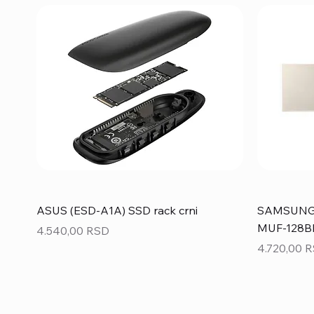
ASUS (ESD-A1A) SSD rack crni
SAMSUNG 1
MUF-128BE
Price
4.540,00 RSD
Price
4.720,00 