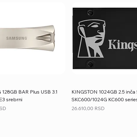
28GB BAR Plus USB 3.1
KINGSTON 1024GB 2.5 inča 
3 srebrni
SKC600/1024G KC600 serie
Price
RSD
26.610,00 RSD