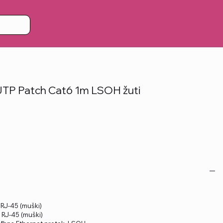
TP Patch Cat6 1m LSOH žuti
: RJ-45 (muški)
: RJ-45 (muški)