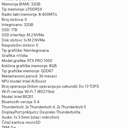
Memorija (RAM): 32GB
Tip memorije: LPDDR5X
Radni takt memorije: 8.400MT/s
Broj slotova: 0
Integrisano: 32GB
SSD: 1TB
SSD interfejs: M.2 NVMe
Disk slotovi: 1x M.2 NVMe
Raspoloživi slotovi: 0
Tip grafičke: Neintegrisana
Grafika: nVidia
Model grafike: RTX PRO 1000
Količina grafičke memorije: 8GB
Tip grafičke memorije: GDDR7
Reklamacioni period: 36 meseci
NPU model: Intel AI Boost
Broj operacija (trilion operacija po sekundi): Do 13 TOPS
Wi-Fi verzija: Wi-Fi 7 (802.11be)
Model: Intel BE201
Bluetooth verzija: 5.4
Thunderbolt: 2x Thunderbolt 4, 2x Thunderbolt 5
DisplayPort priključci: Da preko Thunderbolta
Audio: 1x 3.5mm (izlaz i mikrofon)
Čitač kartica: microSD
TPM: Da