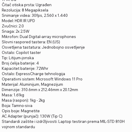
Čitač otiska prsta: Ugrađen
Rezolucija: 8 Megapiksela
Snimanje videa: 30fps, 2.560 x 1.440
Model: HDR IR UPD
Zvučnici: 2.0
Snaga: 2x 2.5W
Mikrofon: Dual Digital-array microphones
Slovni raspored tastera: EN (US)
Osvetljena tastatura: Jednobojno osvetljenje
Ostalo: Copilot taster
Tip: Litijum-jonska
Broj ćelija baterije: 4
Kapacitet baterije: 72Whr
Ostalo: ExpressCharge tehnologija
Operativni sistem: Microsoft Windows 11 Pro
Materijal: Aluminijum, Magnezijum
Dimenzije: 310.6mm x 212.46mm x 20.12mm
Masa: 1.61kg
Masa (raspon): 1kg - 2kg
Boja: Tamno-siva
Opis boje: Magnetite
AC Adapter (punjač): 130W (Tip C)
Standardi zaštite i izdržljivosti: Laptop testiran prema MIL-STD 810H
vojnom standardu