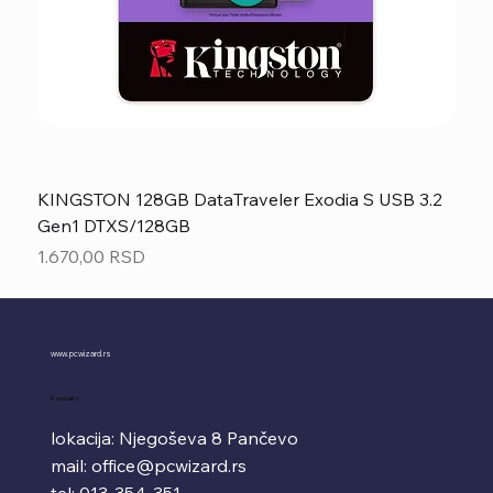
KINGSTON 128GB DataTraveler Exodia S USB 3.2
Gen1 DTXS/128GB
Price
1.670,00 RSD
www.pcwizard.rs
Kontakt
lokacija: Njegoševa 8 Pančevo
mail:
office@pcwizard.rs
tel: 013-354-351