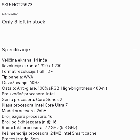
SKU
SKU:
NOT25573
NOT25573
Price
572.710,00 RSD
Only 3 left in stock
Specifikacije
Veličina ekrana: 14 inča
Rezolucija ekrana: 1.920 x 1.200
Format rezolucije: Full HD+
Tip panela: WVA
Osvežavanje: 60Hz
Ostalo: Anti-glare, 100% sRGB, High-brightness 400-nit
Proizvođač procesora: Intel
Serija procesora: Core Series 2
Klasa procesora: Intel Core Ultra 7
Model procesora: 265H
Broj jezgara procesora: 16
Broj logičkih jezgara (niti): 16
Radni takt procesora: 2.2 GHz (5.3 GHz)
Keš memorija procesora: 24MB Intel Smart cache
Proces izrade: 3nm