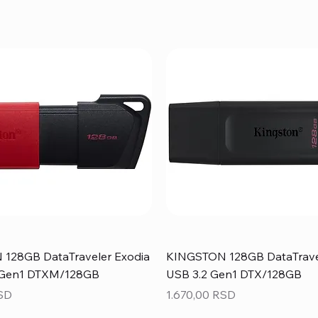
128GB DataTraveler Exodia
KINGSTON 128GB DataTrave
 Gen1 DTXM/128GB
USB 3.2 Gen1 DTX/128GB
Price
RSD
1.670,00 RSD