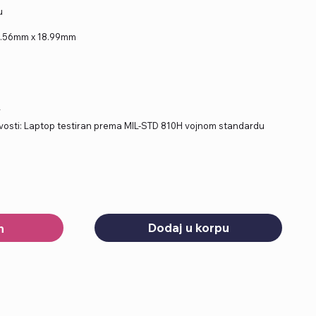
u
5.56mm x 18.99mm
W
ljivosti: Laptop testiran prema MIL-STD 810H vojnom standardu
Dodaj u korpu
h