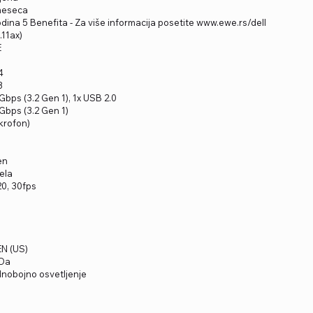
 meseca
odina 5 Benefita - Za više informacija posetite www.ewe.rs/dell
.11ax)
E
4
3
Gbps (3.2 Gen 1), 1x USB 2.0
5Gbps (3.2 Gen 1)
ikrofon)
en
ela
20, 30fps
EN (US)
 Da
dnobojno osvetljenje
r