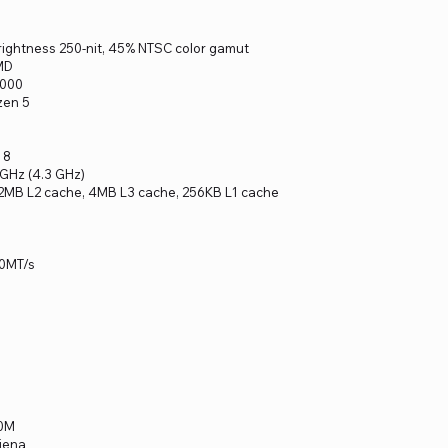
brightness 250-nit, 45% NTSC color gamut
MD
7000
zen 5
: 8
 GHz (4.3 GHz)
 2MB L2 cache, 4MB L3 cache, 256KB L1 cache
00MT/s
10M
ljena