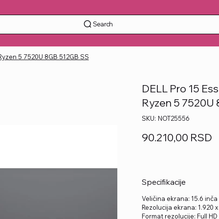
Search
D Ryzen 5 7520U 8GB 512GB SS
DELL Pro 15 Es
Ryzen 5 7520U
SKU
SKU:
NOT25556
NOT25556
Price
90.210,00 RSD
Specifikacije
Veličina ekrana: 15.6 inča
Rezolucija ekrana: 1.920 x
Format rezolucije: Full HD