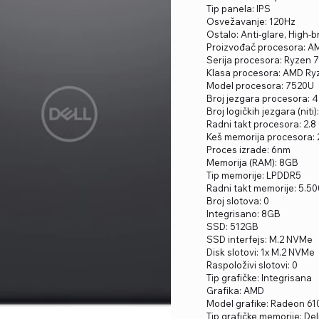
Tip panela: IPS
Osvežavanje: 120Hz
Ostalo: Anti-glare, High-
Proizvođač procesora: A
Serija procesora: Ryzen 
Klasa procesora: AMD Ry
Model procesora: 7520U
Broj jezgara procesora: 4
Broj logičkih jezgara (niti)
Radni takt procesora: 2.8
Keš memorija procesora:
Proces izrade: 6nm
Memorija (RAM): 8GB
Tip memorije: LPDDR5
Radni takt memorije: 5.5
Broj slotova: 0
Integrisano: 8GB
SSD: 512GB
SSD interfejs: M.2 NVMe
Disk slotovi: 1x M.2 NVMe
Raspoloživi slotovi: 0
Tip grafičke: Integrisana
Grafika: AMD
Model grafike: Radeon 6
Tip grafičke memorije: De