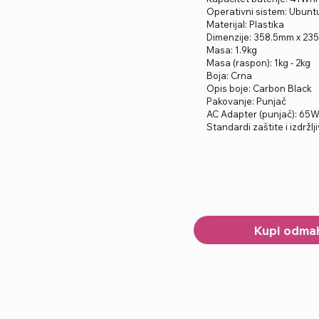
Operativni sistem: Ubunt
Materijal: Plastika
Dimenzije: 358.5mm x 23
Masa: 1.9kg
Masa (raspon): 1kg - 2kg
Boja: Crna
Opis boje: Carbon Black
Pakovanje: Punjač
AC Adapter (punjač): 65
Standardi zaštite i izdrž
Kupi odma