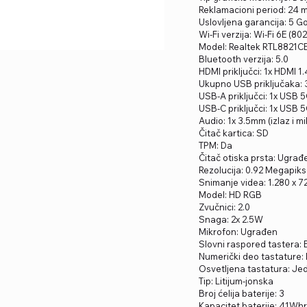
Reklamacioni period: 24
Uslovljena garancija: 5 G
Wi-Fi verzija: Wi-Fi 6E (802
Model: Realtek RTL8821C
Bluetooth verzija: 5.0
HDMI priključci: 1x HDMI 1.
Ukupno USB priključaka: 
USB-A priključci: 1x USB 5
USB-C priključci: 1x USB 
Audio: 1x 3.5mm (izlaz i m
Čitač kartica: SD
TPM: Da
Čitač otiska prsta: Ugrađ
Rezolucija: 0.92 Megapiks
Snimanje videa: 1.280 x 7
Model: HD RGB
Zvučnici: 2.0
Snaga: 2x 2.5W
Mikrofon: Ugrađen
Slovni raspored tastera: 
Numerički deo tastature:
Osvetljena tastatura: Je
Tip: Litijum-jonska
Broj ćelija baterije: 3
Kapacitet baterije: 41Wh