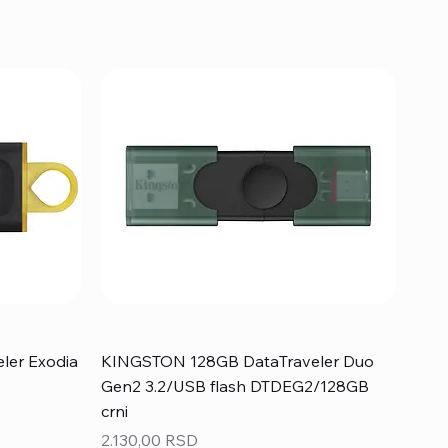
ler Exodia
KINGSTON 128GB DataTraveler Duo
Gen2 3.2/USB flash DTDEG2/128GB
crni
Price
2.130,00 RSD