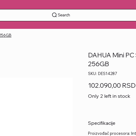
Search
 256GB
DAHUA Mini PC 
256GB
SKU
SKU:
DES14287
DES14287
Price
102.090,00 RSD
Only 2 left in stock
Specifikacije
Proizvođač procesora: Int