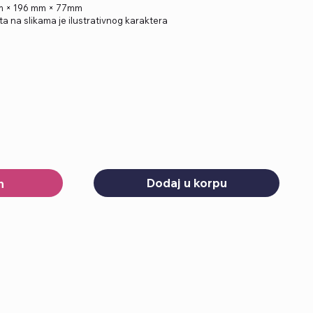
mm × 196 mm × 77mm
a na slikama je ilustrativnog karaktera
Dodaj u korpu
h