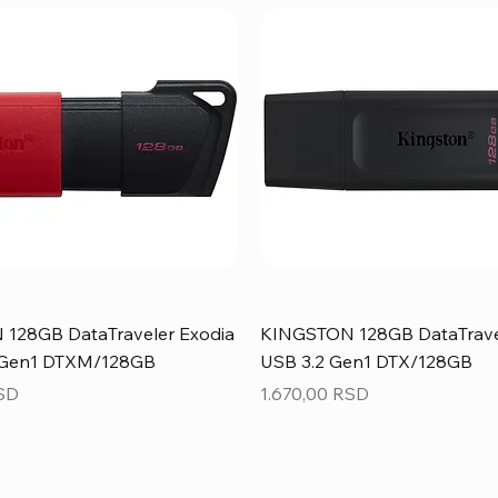
128GB DataTraveler Exodia
KINGSTON 128GB DataTrave
 Gen1 DTXM/128GB
USB 3.2 Gen1 DTX/128GB
Price
RSD
1.670,00 RSD