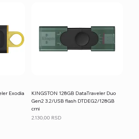
ler Exodia
KINGSTON 128GB DataTraveler Duo
Gen2 3.2/USB flash DTDEG2/128GB
crni
Price
2.130,00 RSD