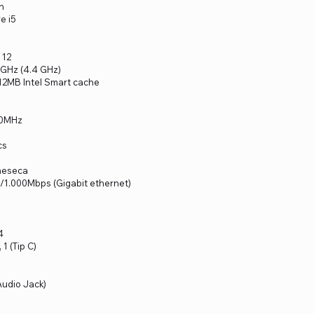
n
e i5
 12
 GHz (4.4 GHz)
12MB Intel Smart cache
00MHz
cs
 meseca
0/1.000Mbps (Gigabit ethernet)
4
 1 (Tip C)
Audio Jack)