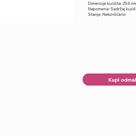
Dimenzije kućišta: 254 
Napomena: Sadržaj kućišt
Stanje: Nekorišćeno
Kupi odma