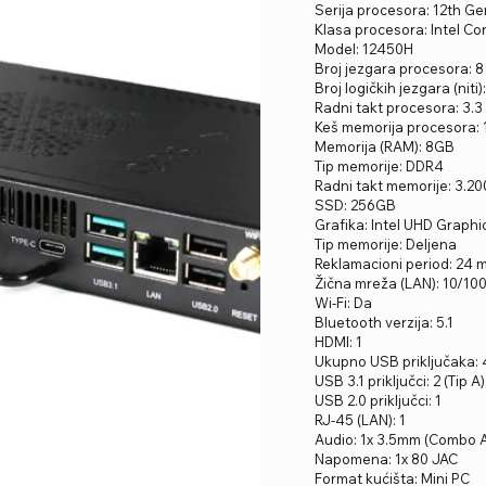
Serija procesora: 12th Ge
Klasa procesora: Intel Cor
Model: 12450H
Broj jezgara procesora: 8
Broj logičkih jezgara (niti):
Radni takt procesora: 3.3
Keš memorija procesora: 
Memorija (RAM): 8GB
Tip memorije: DDR4
Radni takt memorije: 3.2
SSD: 256GB
Grafika: Intel UHD Graphi
Tip memorije: Deljena
Reklamacioni period: 24
Žična mreža (LAN): 10/10
Wi-Fi: Da
Bluetooth verzija: 5.1
HDMI: 1
Ukupno USB priključaka: 
USB 3.1 priključci: 2 (Tip A),
USB 2.0 priključci: 1
RJ-45 (LAN): 1
Audio: 1x 3.5mm (Combo 
Napomena: 1x 80 JAC
Format kućišta: Mini PC