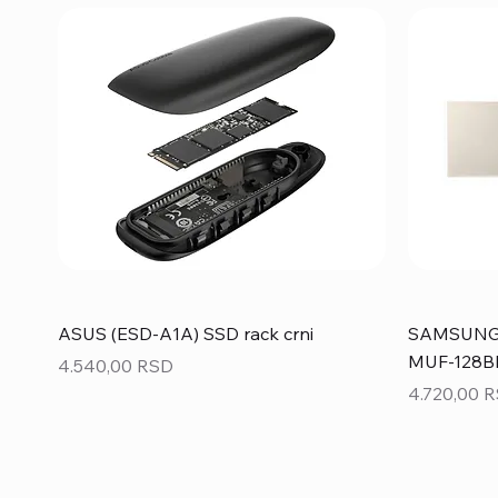
ASUS (ESD-A1A) SSD rack crni
SAMSUNG 1
MUF-128BE
Price
4.540,00 RSD
Price
4.720,00 