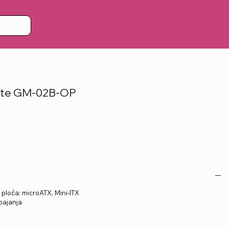
šte GM-02B-OP
 ploča: microATX, Mini-ITX
pajanja