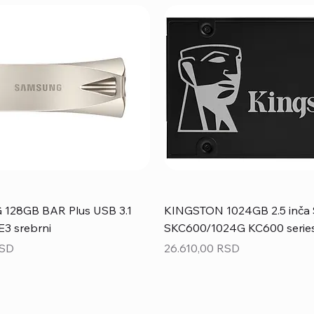
28GB BAR Plus USB 3.1
KINGSTON 1024GB 2.5 inča 
3 srebrni
SKC600/1024G KC600 serie
Price
RSD
26.610,00 RSD