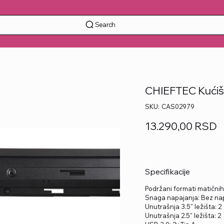
Search
CHIEFTEC Kući
SKU
SKU:
CAS02979
CAS02979
Price
13.290,00 RSD
Specifikacije
Podržani formati matičnih
Snaga napajanja: Bez na
Unutrašnja 3.5" ležišta: 2
Unutrašnja 2.5" ležišta: 2