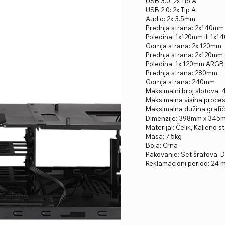
USB 3.0: 2x Tip A
USB 2.0: 2x Tip A
Audio: 2x 3.5mm
Prednja strana: 2x140mm 
Poleđina: 1x120mm ili 1x
Gornja strana: 2x 120mm
Prednja strana: 2x120m
Poleđina: 1x 120mm ARGB
Prednja strana: 280mm
Gornja strana: 240mm
Maksimalni broj slotova: 
Maksimalna visina proce
Maksimalna dužina grafi
Dimenzije: 398mm x 345
Materijal: Čelik, Kaljeno s
Masa: 7.5kg
Boja: Crna
Pakovanje: Set šrafova, Da
Reklamacioni period: 24