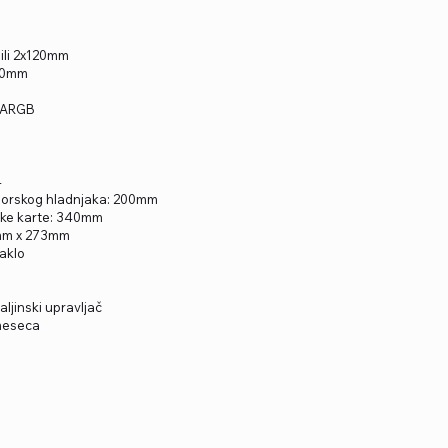
ili 2x120mm
140mm
m ARGB
4
sorskog hladnjaka: 200mm
čke karte: 340mm
mm x 273mm
taklo
ljinski upravljač
 meseca