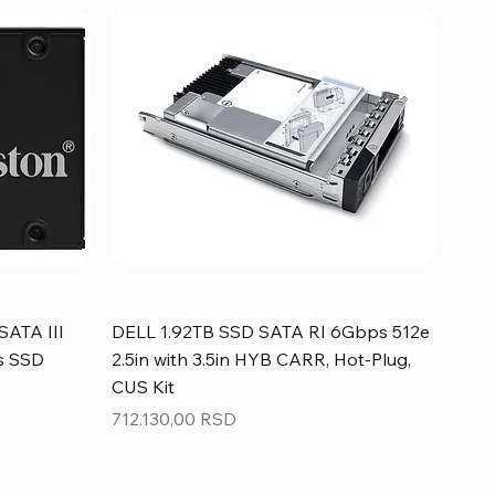
SATA III
DELL 1.92TB SSD SATA RI 6Gbps 512e
s SSD
2.5in with 3.5in HYB CARR, Hot-Plug,
CUS Kit
Price
712.130,00 RSD