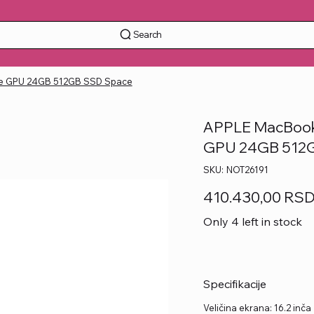
Search
ore GPU 24GB 512GB SSD Space
APPLE MacBook 
GPU 24GB 512
SKU
SKU:
NOT26191
NOT26191
Price
410.430,00 RS
Only 4 left in stock
Specifikacije
Veličina ekrana: 16.2 inča