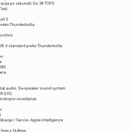
eracija po sekundi): Do 38 TOPS
11ax)
olt 5
a preko Thunderbolta
1
ikrofon)
B 4 standard preko Thunderbolta
en
a
.080
era
y
tial audio, Six-speaker sound system
EN (US)
dnobojno osvetljenje
hr
S
ikacije / Servisi: Apple Intelligence
8.1mm x 16.8mm