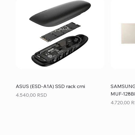
ASUS (ESD-A1A) SSD rack crni
SAMSUNG 1
MUF-128BE
Price
4.540,00 RSD
Price
4.720,00 