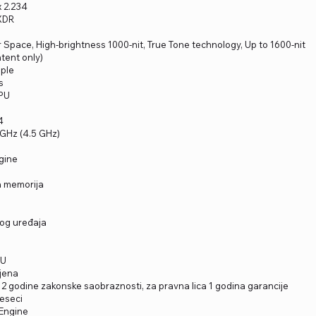
x 2.234
 XDR
 Space, High-brightness 1000-nit, True Tone technology, Up to 1600-nit
tent only)
pple
s
CPU
4
 GHz (4.5 GHz)
gine
a memorija
kog uređaja
PU
ljena
 2 godine zakonske saobraznosti, za pravna lica 1 godina garancije
meseci
 Engine