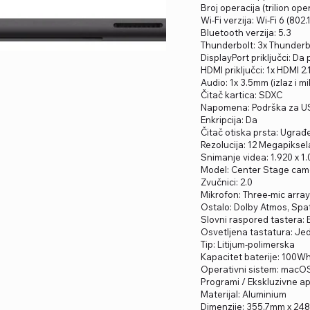
Broj operacija (trilion op
Wi-Fi verzija: Wi-Fi 6 (802.
Bluetooth verzija: 5.3
Thunderbolt: 3x Thunderb
DisplayPort priključci: D
HDMI priključci: 1x HDMI 2.
Audio: 1x 3.5mm (izlaz i m
Čitač kartica: SDXC
Napomena: Podrška za US
Enkripcija: Da
Čitač otiska prsta: Ugrađ
Rezolucija: 12 Megapiksel
Snimanje videa: 1.920 x 1
Model: Center Stage cam
Zvučnici: 2.0
Mikrofon: Three-mic arra
Ostalo: Dolby Atmos, Spa
Slovni raspored tastera: 
Osvetljena tastatura: Je
Tip: Litijum-polimerska
Kapacitet baterije: 100W
Operativni sistem: macO
Programi / Ekskluzivne apl
Materijal: Aluminium
Dimenzije: 355.7mm x 24