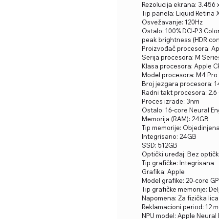
Rezolucija ekrana: 3.456 
Tip panela: Liquid Retina
Osvežavanje: 120Hz
Ostalo: 100% DCI-P3 Color
peak brightness (HDR con
Proizvođač procesora: A
Serija procesora: M Serie
Klasa procesora: Apple 
Model procesora: M4 Pro
Broj jezgara procesora: 1
Radni takt procesora: 2.6
Proces izrade: 3nm
Ostalo: 16-core Neural En
Memorija (RAM): 24GB
Tip memorije: Objedinjen
Integrisano: 24GB
SSD: 512GB
Optički uređaj: Bez optič
Tip grafičke: Integrisana
Grafika: Apple
Model grafike: 20-core G
Tip grafičke memorije: De
Napomena: Za fizička lica
Reklamacioni period: 12 
NPU model: Apple Neural