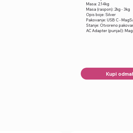
Masa: 2.14kg
Masa (raspon): 2kg - 3kg
Opis boje: Silver
Pakovanje: USB C - MagSa
Stanje: Otvoreno pakovan
AC Adapter (punjač): Mag
Kupi odma