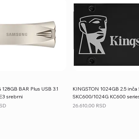
28GB BAR Plus USB 3.1
KINGSTON 1024GB 2.5 inča 
3 srebrni
SKC600/1024G KC600 serie
Price
RSD
26.610,00 RSD