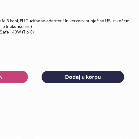
fe 3 kabl, EU Duckhead adapter, Univerzalni punjač sa US utikačem
je (nekorišćeno)
Safe 140W (Tip C)
Dodaj u korpu
h