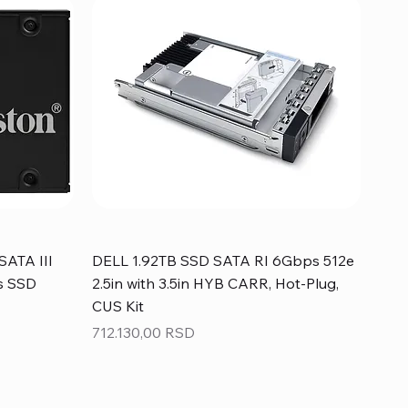
SATA III
DELL 1.92TB SSD SATA RI 6Gbps 512e
s SSD
2.5in with 3.5in HYB CARR, Hot-Plug,
CUS Kit
Price
712.130,00 RSD